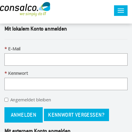
Togg
Registrieren
Einladung einlösen
Anmelden
navig
Mit lokalem Konto anmelden
E-Mail
Kennwort
Angemeldet bleiben
ANMELDEN
KENNWORT VERGESSEN?
Mit externem Konto anmelden